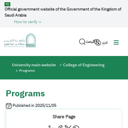
Skip to main content
Official government website of the Government of the Kingdom of
Saudi Arabia
How to verify
البحث
عربي
Breadcrumb
University main website
College of Engineering
Programs
Programs
Published in
2025/11/05
Share Page